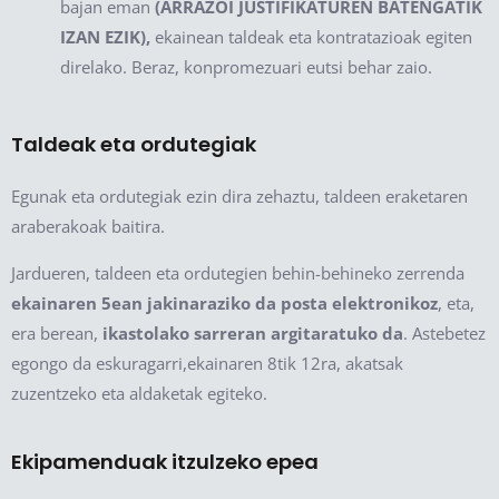
bajan eman
(ARRAZOI JUSTIFIKATUREN BATENGATIK
IZAN EZIK),
ekainean taldeak eta kontratazioak egiten
direlako. Beraz, konpromezuari eutsi behar zaio.
Taldeak eta ordutegiak
Egunak eta ordutegiak ezin dira zehaztu, taldeen eraketaren
araberakoak baitira.
Jardueren, taldeen eta ordutegien behin-behineko zerrenda
ekainaren 5ean jakinaraziko da posta elektronikoz
, eta,
era berean,
ikastolako sarreran argitaratuko da
. Astebetez
egongo da eskuragarri,ekainaren 8tik 12ra, akatsak
zuzentzeko eta aldaketak egiteko.
Ekipamenduak itzulzeko epea