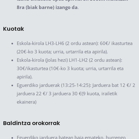
8ra (biak barne) izango da
.
Kuotak
Eskola-kirola LH3-LH6 (2 ordu astean): 60€/ ikasturtea
(20€-ko 3 kuota; urria, urtarrila eta apirila).
Eskola-kirola (Jolas hezi) LH1-LH2 (2 ordu astean):
30€/ikasturtea (10€-ko 3 kuota; urria, urtarrila eta
apirila).
Eguerdiko jarduerak (13:25-14:25): Jarduera bat 12 €/ 2
jarduera 22 €/ 3 jarduera 30 €(9 kuota, irailetik
ekainera)
Baldintza orokorrak
Eguerdiko jarduera batean baja emateko, hurrengo