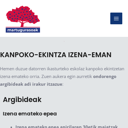
KANPOKO-EKINTZA IZENA-EMAN
Hemen duzue datorren ikasturteko eskolaz kanpoko ekintzetan
izena emateko orria. Zuen aukera egin aurretik
ondorengo
argibideak adi irakur itzazue
:
Argibideak
Izena emateko epea
Izena emateko epea apirilaren 30etik maiatzak