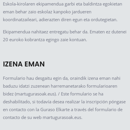
Eskola-kirolaren ekipamendua garbi eta baldintza egokietan
eman behar zaio eskolaz kanpoko jardueren
koordinatzaileari, adierazten diren egun eta ordutegietan.
Ekipamendua nahitaez entregatu behar da. Ematen ez dutenei
20 euroko kobrantza egingo zaie kontuan.
IZENA EMAN
Formulario hau desgaitu egin da, oraindik izena eman nahi
baduzu idatzi zuzenean harremanetarako formularioaren
bidez (martugurasoak.eus). / Este formulario se ha
deshabilitado, si todavía desea realizar la inscripción póngase
en contacto con la Guraso Elkarte a través del formulario de
contacto de su web martugurasoak.eus.