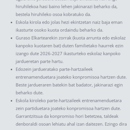
hiruhilekoa hasi baino lehen jakinarazi beharko da,
bestela hiruhileko osoa kobratuko da.
Eskola kirola edo jolas hezi ekintzetan naiz baja eman
ikasturte osoko kuota ordaindu beharko da.
Guraso Elkartearekin zorrak (kuota arrunta edo eskolaz
kanpoko kuotaren bat) duten familietako haurrek ezin
izango dute 2026-2027 ikasturteko eskolaz kanpoko
jardueretan parte hartu.
Edozein jardueratako parte-hartzaileek
entrenamenduetara joateko konpromisoa hartzen dute.
Beste jardueraren batekin bat badator, jakinarazi egin
beharko dute.
Eskola kiroleko parte-hartzaileek entrenamenduetara
zein partiduetara joateko konpromisoa hartzen dute.
Garrantzitsua da konpromiso hori betetzea, taldeak
denboraldi osoan lehiatu ahal izan daitezen. Ezingo dira